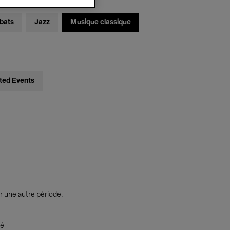
bats
Jazz
Musique classique
ted Events
r une autre période.
té