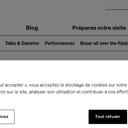
Blog
Préparez votre visite
Talks & Debates
Performances
Bozar all over the P(a)
ui se passe à 
out accepter », vous acceptez le stockage de cookies sur votre
ion sur le site, analyser son utilisation et contribuer à nos effo
jourd'hui
Prochains 7 jours
Mois
nces
Tout refuser
Samedi 06 Juin 2026