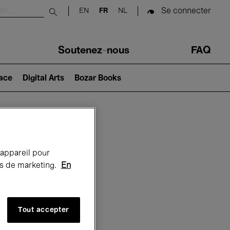
Se connecter
EN
FR
NL
Submit search
Soutenez-nous
FAQ
lace
Digital Arts
Bozar Books
Bozar
 appareil pour
rts de marketing.
En
Tout accepter