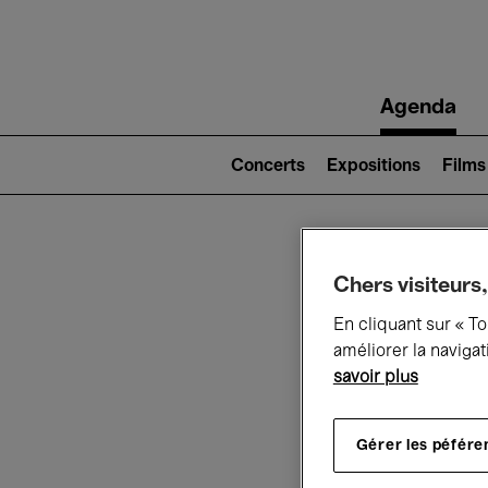
Main
Agenda
navigation
Main
navigation
Concerts
Expositions
Films
(level
2)
Ce q
Chers visiteurs,
En cliquant sur « T
améliorer la navigat
savoir plus
Au
Gérer les péfére