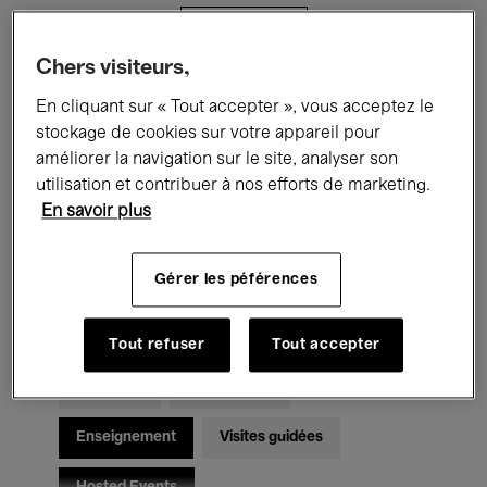
Filtres
Chers visiteurs,
Tous les événements
Concerts
En cliquant sur « Tout accepter », vous acceptez le
stockage de cookies sur votre appareil pour
Expositions
Films
Performances
améliorer la navigation sur le site, analyser son
utilisation et contribuer à nos efforts de marketing.
Rencontres & Débats
Jazz
En savoir plus
Musique classique
Global Music
Gérer les péférences
Musique électronique
Tout refuser
Tout accepter
Pour tous
Kids’ Palace
Enseignement
Visites guidées