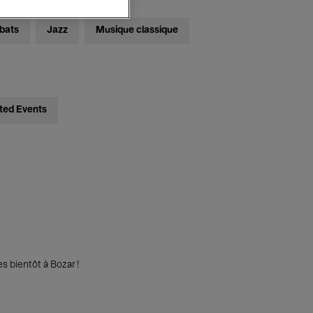
bats
Jazz
Musique classique
ted Events
s bientôt à Bozar !