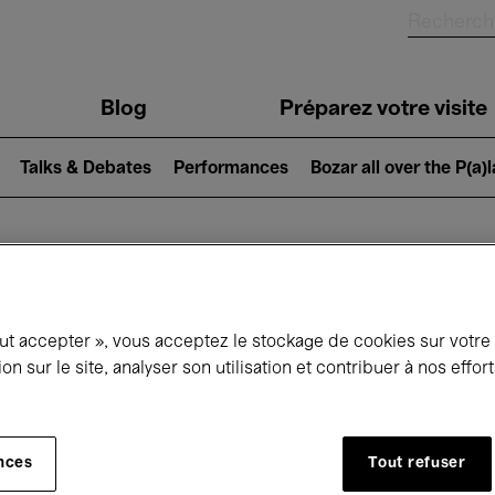
Blog
Préparez votre visite
Talks & Debates
Performances
Bozar all over the P(a)
ui se passe à 
out accepter », vous acceptez le stockage de cookies sur votre
ion sur le site, analyser son utilisation et contribuer à nos effo
jourd'hui
Prochains 7 jours
Mois
nces
Tout refuser
Dimanche 07 - Dimanche 14 Juin 2026