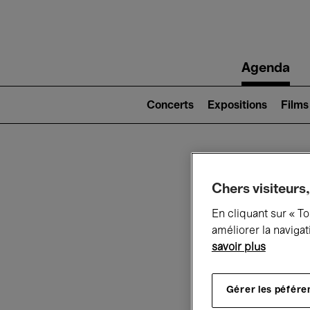
Main
Agenda
navigation
Main
navigation
Concerts
Expositions
Films
(level
2)
Ce q
Chers visiteurs,
En cliquant sur « T
améliorer la navigat
savoir plus
Au
Gérer les péfére