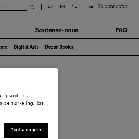
Se connecter
EN
FR
NL
Submit search
Soutenez-nous
FAQ
lace
Digital Arts
Bozar Books
Bozar
 appareil pour
rts de marketing.
En
Tout accepter