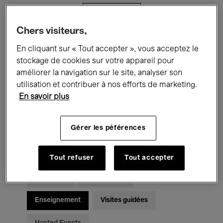
Filtres
Chers visiteurs,
Tous les événements
Concerts
En cliquant sur « Tout accepter », vous acceptez le
stockage de cookies sur votre appareil pour
Expositions
Films
Performances
améliorer la navigation sur le site, analyser son
utilisation et contribuer à nos efforts de marketing.
Rencontres & Débats
Jazz
En savoir plus
Musique classique
Global Music
Gérer les péférences
Musique électronique
Tout refuser
Tout accepter
Pour tous
Kids’ Palace
Enseignement
Visites guidées