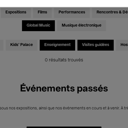
Expositions
Films
Performances
Rencontres & Dé
Global Music
Musique électronique
Kids’ Palace
Enseignement
Visites guidées
Hos
0 résultats trouvés
Événements passés
us nos expositions, ainsi que nos événements en cours et à venir. À trè