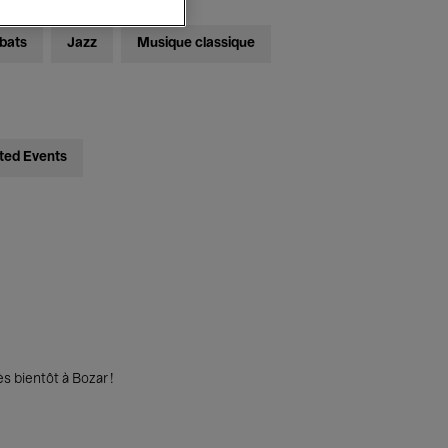
bats
Jazz
Musique classique
ted Events
s bientôt à Bozar !