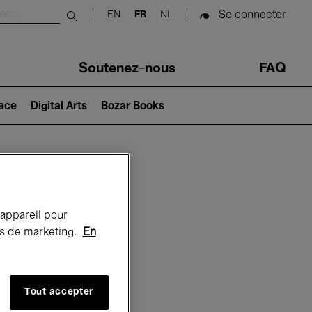
Se connecter
EN
FR
NL
Submit search
Soutenez-nous
FAQ
lace
Digital Arts
Bozar Books
Bozar
 appareil pour
rts de marketing.
En
Tout accepter