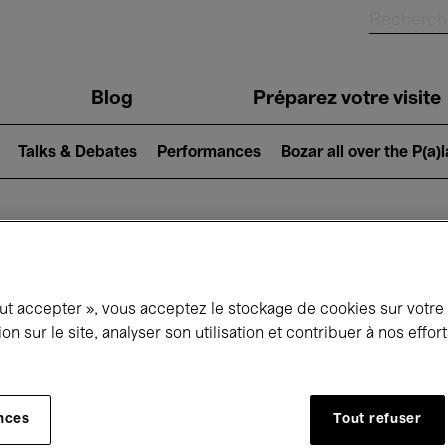
Blog
Préparez votre visite
Talks & Debates
Performances
Bozar all over the P(a)
ui se passe à 
out accepter », vous acceptez le stockage de cookies sur votre
ion sur le site, analyser son utilisation et contribuer à nos effo
jourd'hui
Prochains 7 jours
Mois
nces
Tout refuser
Mardi 09 - Mardi 16 Juin 2026