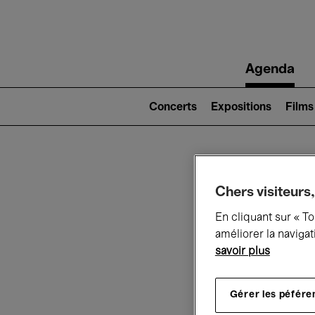
Main
Agenda
navigation
Main
navigation
Concerts
Expositions
Films
(level
2)
Ce q
Chers visiteurs,
En cliquant sur « T
améliorer la navigat
savoir plus
Au
Gérer les péfére