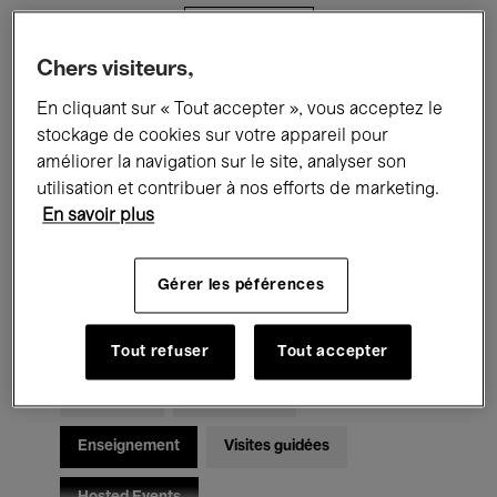
Filtres
Chers visiteurs,
Tous les événements
Concerts
En cliquant sur « Tout accepter », vous acceptez le
stockage de cookies sur votre appareil pour
Expositions
Films
Performances
améliorer la navigation sur le site, analyser son
utilisation et contribuer à nos efforts de marketing.
Rencontres & Débats
Jazz
En savoir plus
Musique classique
Global Music
Gérer les péférences
Musique électronique
Tout refuser
Tout accepter
Pour tous
Kids’ Palace
Enseignement
Visites guidées