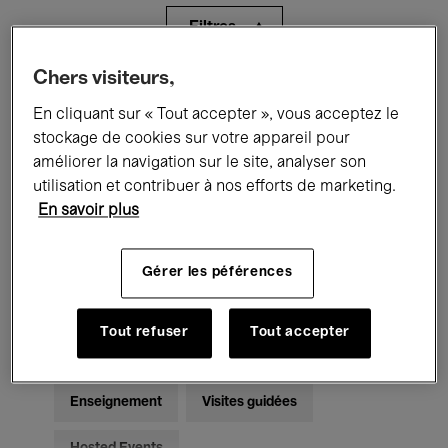
Filtres
Chers visiteurs,
Tous les événements
Concerts
En cliquant sur « Tout accepter », vous acceptez le
Expositions
Films
Performances
stockage de cookies sur votre appareil pour
améliorer la navigation sur le site, analyser son
Rencontres & Débats
Jazz
utilisation et contribuer à nos efforts de marketing.
En savoir plus
Musique classique
Global Music
Gérer les péférences
Musique électronique
Tout refuser
Tout accepter
Pour tous
Kids’ Palace
Enseignement
Visites guidées