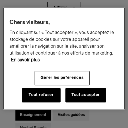
Filtres
Chers visiteurs,
Tous les événements
Concerts
En cliquant sur « Tout accepter », vous acceptez le
Expositions
Films
Performances
stockage de cookies sur votre appareil pour
améliorer la navigation sur le site, analyser son
Rencontres & Débats
Jazz
utilisation et contribuer à nos efforts de marketing.
En savoir plus
Musique classique
Global Music
Gérer les péférences
Musique électronique
Tout refuser
Tout accepter
Pour tous
Kids’ Palace
Enseignement
Visites guidées