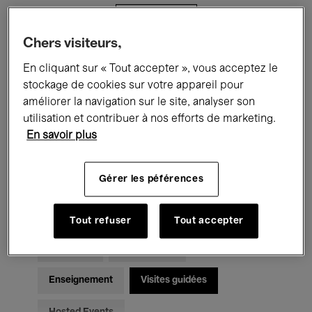
Filtres
Chers visiteurs,
Tous les événements
Concerts
En cliquant sur « Tout accepter », vous acceptez le
stockage de cookies sur votre appareil pour
Expositions
Films
Performances
améliorer la navigation sur le site, analyser son
utilisation et contribuer à nos efforts de marketing.
Rencontres & Débats
Jazz
En savoir plus
Musique classique
Global Music
Gérer les péférences
Musique électronique
Tout refuser
Tout accepter
Pour tous
Kids’ Palace
Enseignement
Visites guidées