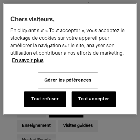
Filtres
Chers visiteurs,
Tous les événements
Concerts
En cliquant sur « Tout accepter », vous acceptez le
stockage de cookies sur votre appareil pour
Expositions
Films
Performances
améliorer la navigation sur le site, analyser son
utilisation et contribuer à nos efforts de marketing.
Rencontres & Débats
Jazz
En savoir plus
Musique classique
Global Music
Gérer les péférences
Musique électronique
Tout refuser
Tout accepter
Pour tous
Kids’ Palace
Enseignement
Visites guidées