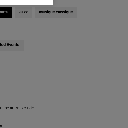
bats
Jazz
Musique classique
ted Events
r une autre période.
té