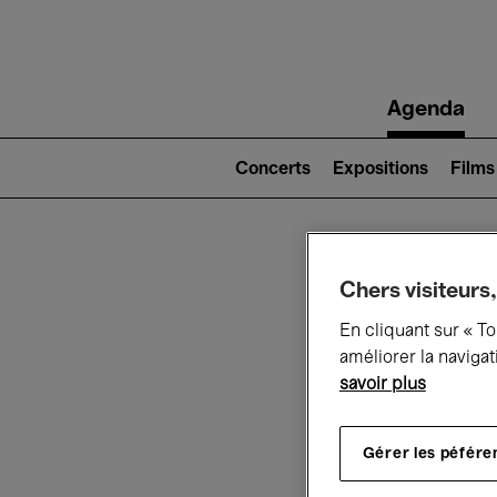
Main
Agenda
navigation
Main
navigation
Concerts
Expositions
Films
(level
2)
Ce q
Chers visiteurs,
En cliquant sur « T
améliorer la navigat
savoir plus
Au
Gérer les péfére