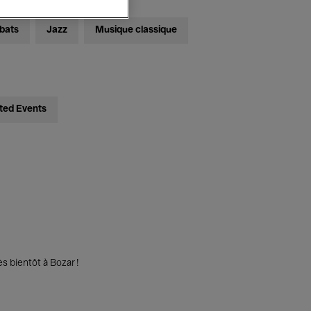
bats
Jazz
Musique classique
ted Events
s bientôt à Bozar !