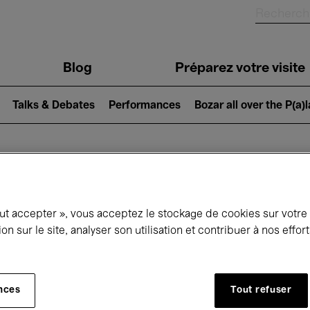
Blog
Préparez votre visite
Talks & Debates
Performances
Bozar all over the P(a)
ui se passe à 
out accepter », vous acceptez le stockage de cookies sur votre
ion sur le site, analyser son utilisation et contribuer à nos effo
jourd'hui
Prochains 7 jours
Mois
nces
Tout refuser
Jeudi 11 - Jeudi 18 Juin 2026