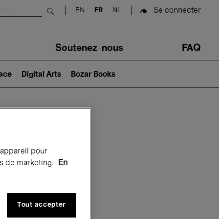
Se connecter
EN
FR
NL
Submit search
Soutenez-nous
FAQ
lace
Digital Arts
Bozar Books
Bozar
 appareil pour
rts de marketing.
En
Tout accepter