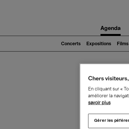
Main
Agenda
navigation
Main
navigation
Concerts
Expositions
Films
(level
2)
Ce q
Chers visiteurs,
En cliquant sur « T
améliorer la navigat
savoir plus
Au
Gérer les péfére