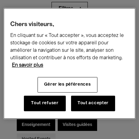
Filtres
Chers visiteurs,
Tous les événements
Concerts
En cliquant sur « Tout accepter », vous acceptez le
Expositions
Films
Performances
stockage de cookies sur votre appareil pour
améliorer la navigation sur le site, analyser son
Rencontres & Débats
Jazz
utilisation et contribuer à nos efforts de marketing.
En savoir plus
Musique classique
Global Music
Gérer les péférences
Musique électronique
Tout refuser
Tout accepter
Pour tous
Kids’ Palace
Enseignement
Visites guidées