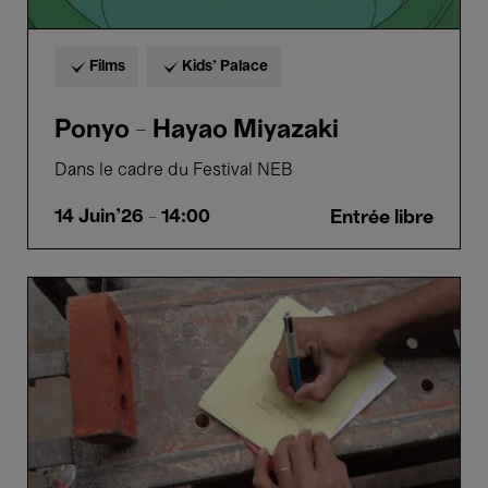
Films
Kids’ Palace
Ponyo - Hayao Miyazaki
Dans le cadre du Festival NEB
14 Juin'26
- 14:00
Entrée libre
Wishful
Filming
-
Sarah
Vanagt
&
Moi
Aussi
Je
Regarde
-