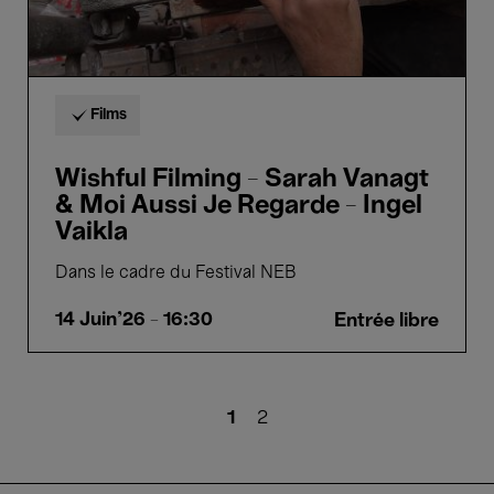
Ingel
Vaikla
Films
Wishful Filming - Sarah Vanagt
& Moi Aussi Je Regarde - Ingel
Vaikla
Dans le cadre du Festival NEB
14 Juin'26
- 16:30
Entrée libre
Pagination
Page
1
Page
2
courante