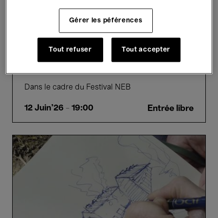
Gérer les péférences
Films
In the presence of the director
Tout refuser
Tout accepter
Out of the Picture - An. Ash
Smolar
Dans le cadre du Festival NEB
12 Juin'26
- 19:00
Entrée libre
Penser
l'Incertitude
-
Christian
Barani