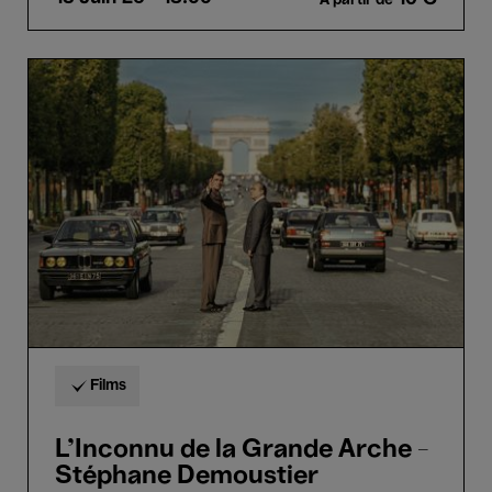
À partir de
L'Inconnu
de
la
Grande
Arche
-
Stéphane
Demoustier
Films
L'Inconnu de la Grande Arche -
Stéphane Demoustier