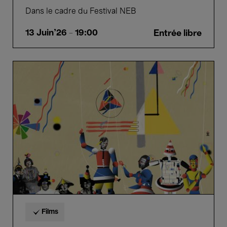
Dans le cadre du Festival NEB
13 Juin'26
- 19:00
Entrée libre
Bauhaus
Spirit
:
100
Years
of
Bauhaus
-
Niels
Bolbrinker
&
Thomas
Tielsch
Films