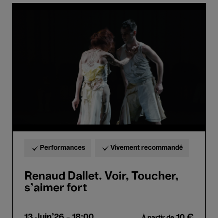
Renaud
Dallet.
Voir,
Toucher,
s’aimer
fort
Performances
Vivement recommandé
Renaud Dallet. Voir, Toucher,
s’aimer fort
13 Juin'26
- 18:00
10 €