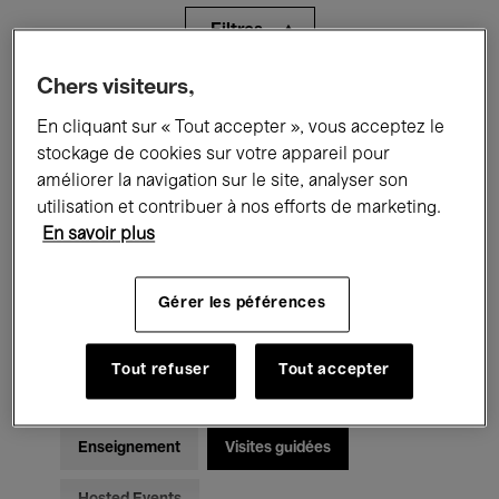
Filtres
Chers visiteurs,
Tous les événements
Concerts
En cliquant sur « Tout accepter », vous acceptez le
Expositions
Films
Performances
stockage de cookies sur votre appareil pour
améliorer la navigation sur le site, analyser son
Rencontres & Débats
Jazz
utilisation et contribuer à nos efforts de marketing.
En savoir plus
Musique classique
Global Music
Gérer les péférences
Musique électronique
Tout refuser
Tout accepter
Pour tous
Kids’ Palace
Enseignement
Visites guidées