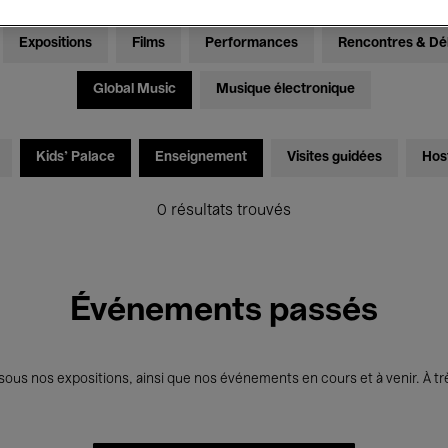
Expositions
Films
Performances
Rencontres & Dé
Global Music
Musique électronique
Kids’ Palace
Enseignement
Visites guidées
Hos
0 résultats trouvés
Événements passés
us nos expositions, ainsi que nos événements en cours et à venir. À trè