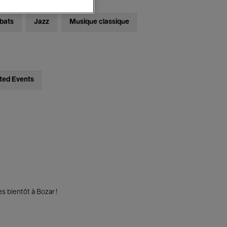
bats
Jazz
Musique classique
ted Events
s bientôt à Bozar !