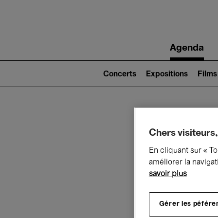
Main
Agenda
navigation
Main
navigation
Concerts
Expositions
Films
(level
2)
Ce q
Chers visiteurs,
En cliquant sur « T
améliorer la navigat
savoir plus
Au
Gérer les péfére