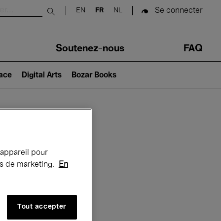
Se connecter
EN
FR
NL
Submit search
Soutenez-nous
FAQ
lace
Digital Arts
Bozar Books
Bozar
 appareil pour
rts de marketing.
En
Tout accepter