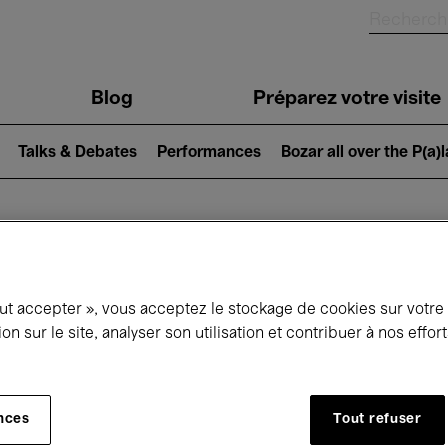
Blog
Préparez votre visite
Talks & Debates
Performances
Bozar all over the P(a)
ui se passe à 
out accepter », vous acceptez le stockage de cookies sur votre
ion sur le site, analyser son utilisation et contribuer à nos effo
jourd'hui
Prochains 7 jours
Mois
nces
Tout refuser
Vendredi 12 - Vendredi 19 Juin 2026