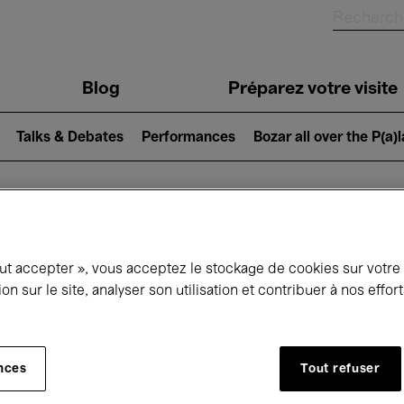
Blog
Préparez votre visite
Talks & Debates
Performances
Bozar all over the P(a)
ui se passe à 
out accepter », vous acceptez le stockage de cookies sur votre
ion sur le site, analyser son utilisation et contribuer à nos effo
jourd'hui
Prochains 7 jours
Mois
nces
Tout refuser
Samedi 13 Juin 2026