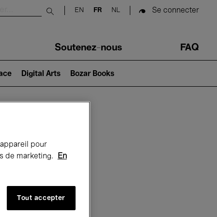
Se connecter
EN
FR
NL
Submit search
Soutenez-nous
FAQ
lace
Digital Arts
Bozar Books
Bozar
 appareil pour
rts de marketing.
En
Tout accepter