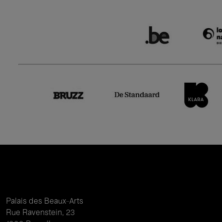
Palais des Beaux-Arts
Rue Ravenstein, 23