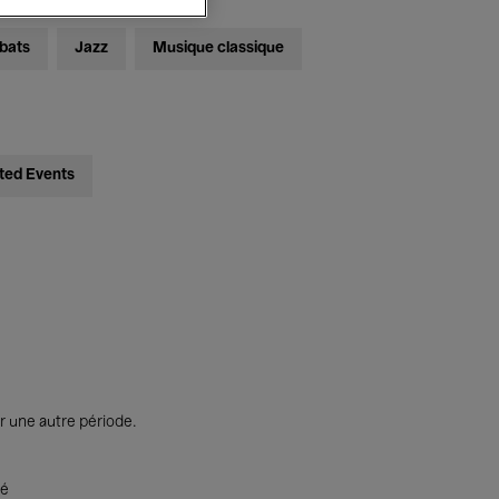
bats
Jazz
Musique classique
ted Events
r une autre période.
té