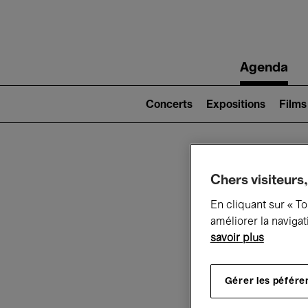
Main
Agenda
navigation
Main
navigation
Concerts
Expositions
Films
(level
2)
Ce q
Chers visiteurs,
En cliquant sur « T
améliorer la navigat
savoir plus
Au
Gérer les péfére