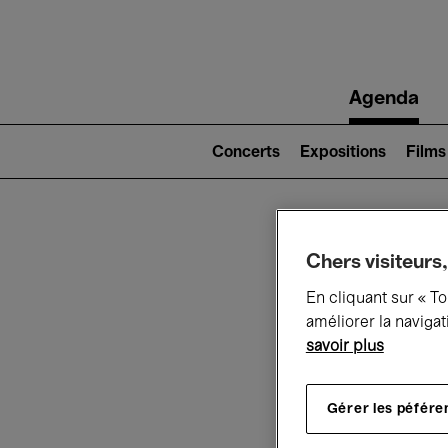
Main
Agenda
navigation
Main
navigation
Concerts
Expositions
Films
(level
2)
Ce q
Chers visiteurs,
En cliquant sur « T
améliorer la navigat
savoir plus
Au
Gérer les péfére