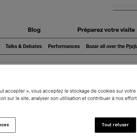
Blog
Préparez votre visite
Talks & Debates
Performances
Bozar all over the P(a)
ui se passe à 
out accepter », vous acceptez le stockage de cookies sur votre
ion sur le site, analyser son utilisation et contribuer à nos effo
jourd'hui
Prochains 7 jours
Mois
nces
Tout refuser
Samedi 13 Juin 2026