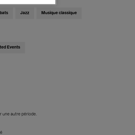
bats
Jazz
Musique classique
ted Events
r une autre période.
té