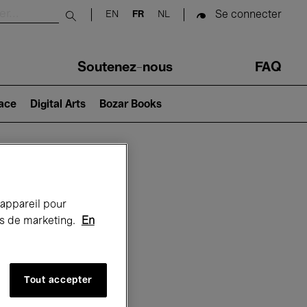
Se connecter
EN
FR
NL
Submit search
Soutenez-nous
FAQ
lace
Digital Arts
Bozar Books
Bozar
 appareil pour
rts de marketing.
En
Tout accepter