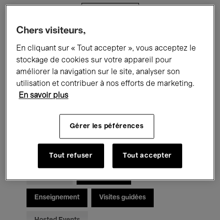
Filtres
Chers visiteurs,
Tous les événements
Concerts
En cliquant sur « Tout accepter », vous acceptez le
stockage de cookies sur votre appareil pour
Expositions
Films
Performances
améliorer la navigation sur le site, analyser son
utilisation et contribuer à nos efforts de marketing.
Rencontres & Débats
Jazz
En savoir plus
Musique classique
Global Music
Gérer les péférences
Musique électronique
Tout refuser
Tout accepter
Pour tous
Kids’ Palace
Enseignement
Visites guidées