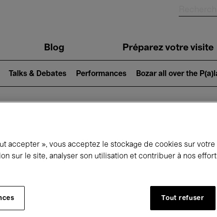
Blog
Préparez votre visite
Talks & Debates
Performances
Bozar all over the P(a)
ui se passe à 
out accepter », vous acceptez le stockage de cookies sur votre
ion sur le site, analyser son utilisation et contribuer à nos effo
jourd'hui
Prochains 7 jours
Mois
nces
Tout refuser
Samedi 13 Juin 2026