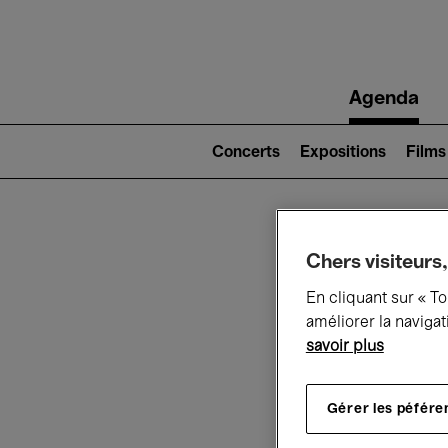
Main
Agenda
navigation
Main
navigation
Concerts
Expositions
Films
(level
2)
Ce q
Chers visiteurs,
En cliquant sur « T
améliorer la navigat
savoir plus
Au
Gérer les péfére