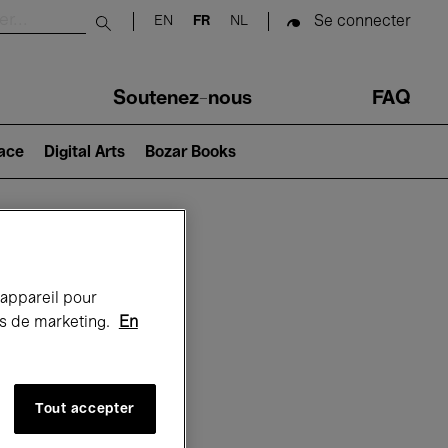
Se connecter
EN
FR
NL
Submit search
Soutenez-nous
FAQ
lace
Digital Arts
Bozar Books
Bozar
 appareil pour
rts de marketing.
En
Tout accepter