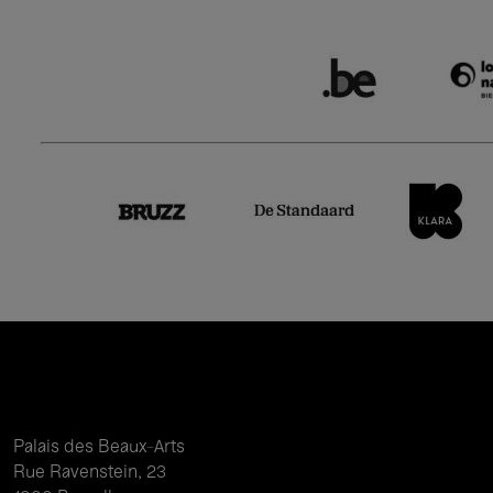
Palais des Beaux-Arts
Rue Ravenstein, 23