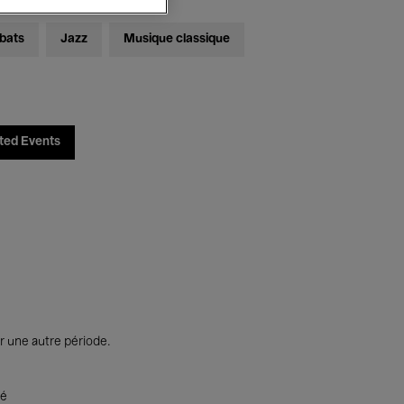
bats
Jazz
Musique classique
ted Events
r une autre période.
té