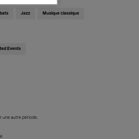
bats
Jazz
Musique classique
ted Events
r une autre période.
té