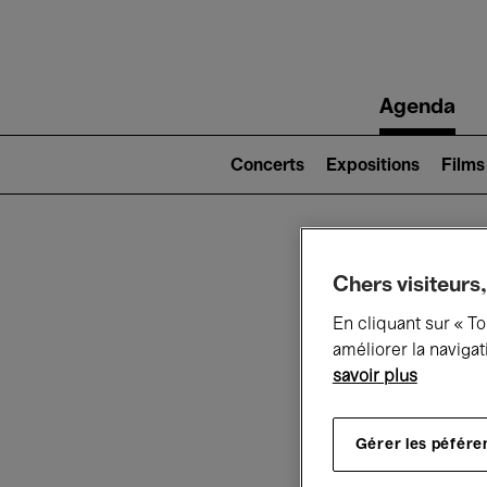
Main
Agenda
navigation
Main
navigation
Concerts
Expositions
Films
(level
2)
Ce q
Chers visiteurs,
En cliquant sur « T
améliorer la navigat
savoir plus
Au
Gérer les péfére