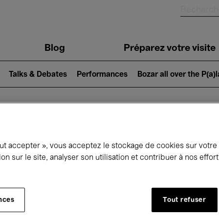
Blog
Préparez votre visite
Talks & Debates
Performances
Bozar all over the P(a)
ui se passe à 
out accepter », vous acceptez le stockage de cookies sur votre
ion sur le site, analyser son utilisation et contribuer à nos effo
jourd'hui
Prochains 7 jours
Mois
nces
Tout refuser
Dimanche 14 Juin 2026