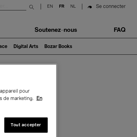
Se connecter
EN
FR
NL
Submit search
Soutenez-nous
FAQ
lace
Digital Arts
Bozar Books
Bozar
 appareil pour
rts de marketing.
En
Tout accepter