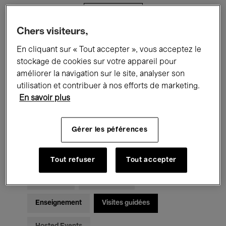
Filtres
Chers visiteurs,
Tous les événements
Concerts
En cliquant sur « Tout accepter », vous acceptez le
stockage de cookies sur votre appareil pour
Expositions
Films
Performances
améliorer la navigation sur le site, analyser son
utilisation et contribuer à nos efforts de marketing.
Rencontres & Débats
Jazz
En savoir plus
Musique classique
Global Music
Gérer les péférences
Musique électronique
Tout refuser
Tout accepter
Pour tous
Kids’ Palace
Enseignement
Visites guidées