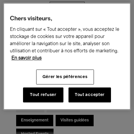
Filtres
Chers visiteurs,
Tous les événements
Concerts
En cliquant sur « Tout accepter », vous acceptez le
stockage de cookies sur votre appareil pour
Expositions
Films
Performances
améliorer la navigation sur le site, analyser son
utilisation et contribuer à nos efforts de marketing.
Rencontres & Débats
Jazz
En savoir plus
Musique classique
Global Music
Gérer les péférences
Musique électronique
Tout refuser
Tout accepter
Pour tous
Kids’ Palace
Enseignement
Visites guidées