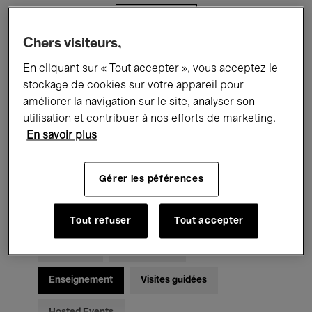
Filtres
Chers visiteurs,
Tous les événements
Concerts
En cliquant sur « Tout accepter », vous acceptez le
stockage de cookies sur votre appareil pour
Expositions
Films
Performances
améliorer la navigation sur le site, analyser son
utilisation et contribuer à nos efforts de marketing.
Rencontres & Débats
Jazz
En savoir plus
Musique classique
Global Music
Gérer les péférences
Musique électronique
Tout refuser
Tout accepter
Pour tous
Kids’ Palace
Enseignement
Visites guidées