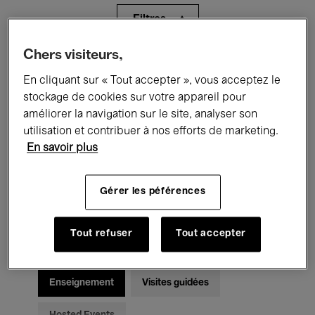
Filtres
Chers visiteurs,
Tous les événements
Concerts
En cliquant sur « Tout accepter », vous acceptez le
Expositions
Films
Performances
stockage de cookies sur votre appareil pour
améliorer la navigation sur le site, analyser son
Rencontres & Débats
Jazz
utilisation et contribuer à nos efforts de marketing.
En savoir plus
Musique classique
Global Music
Gérer les péférences
Musique électronique
Tout refuser
Tout accepter
Pour tous
Kids’ Palace
Enseignement
Visites guidées