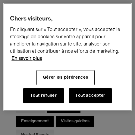
Filtres
Chers visiteurs,
Tous les événements
Concerts
En cliquant sur « Tout accepter », vous acceptez le
stockage de cookies sur votre appareil pour
Expositions
Films
Performances
améliorer la navigation sur le site, analyser son
utilisation et contribuer à nos efforts de marketing.
Rencontres & Débats
Jazz
En savoir plus
Musique classique
Global Music
Gérer les péférences
Musique électronique
Tout refuser
Tout accepter
Pour tous
Kids’ Palace
Enseignement
Visites guidées