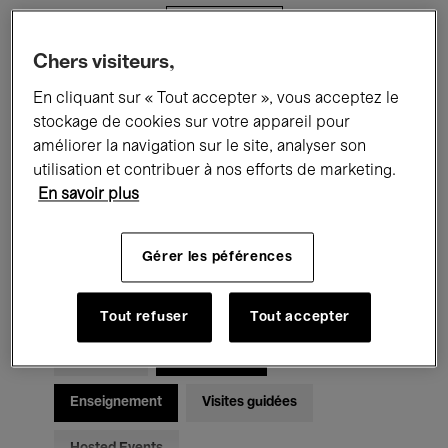
Filtres
Chers visiteurs,
Tous les événements
Concerts
En cliquant sur « Tout accepter », vous acceptez le
stockage de cookies sur votre appareil pour
Expositions
Films
Performances
améliorer la navigation sur le site, analyser son
utilisation et contribuer à nos efforts de marketing.
Rencontres & Débats
Jazz
En savoir plus
Musique classique
Global Music
Gérer les péférences
Musique électronique
Tout refuser
Tout accepter
Pour tous
Kids’ Palace
Enseignement
Visites guidées