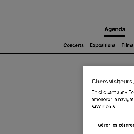
Main
Agenda
navigation
Main
navigation
Concerts
Expositions
Films
(level
2)
Ce q
Chers visiteurs,
En cliquant sur « T
améliorer la navigat
savoir plus
Au
Gérer les péfére