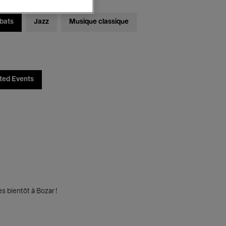
bats
Jazz
Musique classique
ted Events
s bientôt à Bozar !