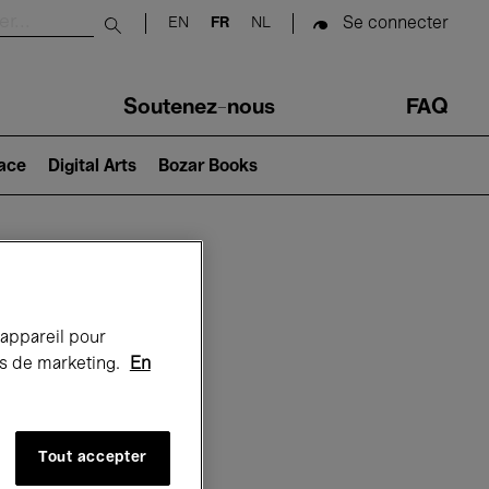
Se connecter
EN
FR
NL
Submit search
Soutenez-nous
FAQ
lace
Digital Arts
Bozar Books
Bozar
 appareil pour
rts de marketing.
En
Tout accepter