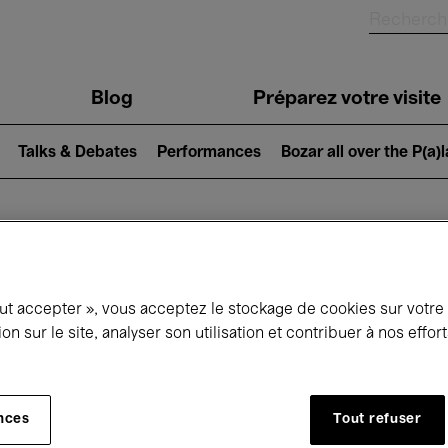
Blog
Préparez votre visite
Talks & Debates
Performances
Bozar all over the P(a)
ui se passe à 
out accepter », vous acceptez le stockage de cookies sur votre
ion sur le site, analyser son utilisation et contribuer à nos effo
jourd'hui
Prochains 7 jours
Mois
nces
Tout refuser
Mercredi 17 - Mercredi 24 Juin 2026