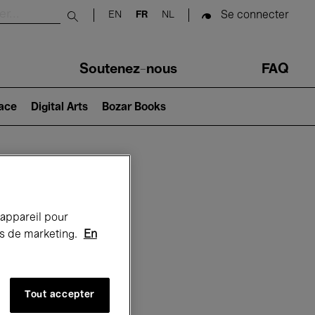
Se connecter
EN
FR
NL
Submit search
Soutenez-nous
FAQ
lace
Digital Arts
Bozar Books
Bozar
 appareil pour
rts de marketing.
En
Tout accepter