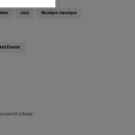
bats
Jazz
Musique classique
ted Events
s bientôt à Bozar !