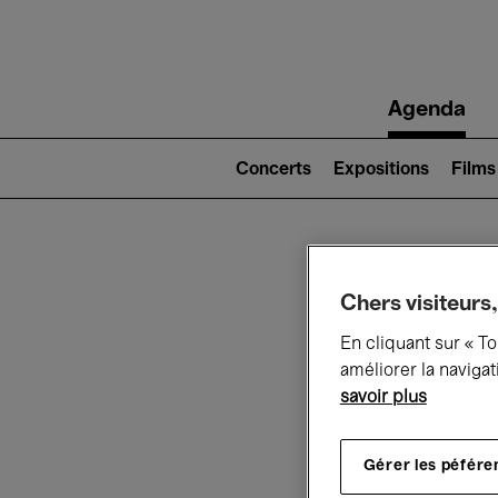
Main
Agenda
navigation
Main
navigation
Concerts
Expositions
Films
(level
2)
Ce q
Chers visiteurs,
En cliquant sur « T
améliorer la navigat
savoir plus
Au
Gérer les péfére