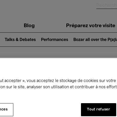
Blog
Préparez votre visite
Talks & Debates
Performances
Bozar all over the P(a)
ui se passe à 
out accepter », vous acceptez le stockage de cookies sur votre
ion sur le site, analyser son utilisation et contribuer à nos effo
jourd'hui
Prochains 7 jours
Mois
nces
Tout refuser
Mercredi 17 - Mercredi 24 Juin 2026