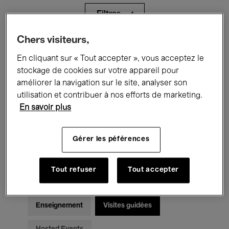
Filtres
Chers visiteurs,
Tous les événements
Concerts
En cliquant sur « Tout accepter », vous acceptez le
Expositions
Films
Performances
stockage de cookies sur votre appareil pour
améliorer la navigation sur le site, analyser son
Rencontres & Débats
Jazz
utilisation et contribuer à nos efforts de marketing.
En savoir plus
Musique classique
Global Music
Gérer les péférences
Musique électronique
Tout refuser
Tout accepter
Pour tous
Kids’ Palace
Enseignement
Visites guidées