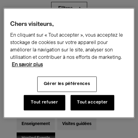
Filtres
Chers visiteurs,
Tous les événements
Concerts
En cliquant sur « Tout accepter », vous acceptez le
Expositions
Films
Performances
stockage de cookies sur votre appareil pour
améliorer la navigation sur le site, analyser son
Rencontres & Débats
Jazz
utilisation et contribuer à nos efforts de marketing.
En savoir plus
Musique classique
Global Music
Gérer les péférences
Musique électronique
Tout refuser
Tout accepter
Pour tous
Kids’ Palace
Enseignement
Visites guidées