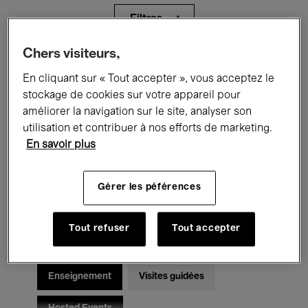
Filtres
Chers visiteurs,
Tous les événements
Concerts
En cliquant sur « Tout accepter », vous acceptez le
Expositions
Films
Performances
stockage de cookies sur votre appareil pour
améliorer la navigation sur le site, analyser son
Rencontres & Débats
Jazz
utilisation et contribuer à nos efforts de marketing.
En savoir plus
Musique classique
Global Music
Gérer les péférences
Musique électronique
Tout refuser
Tout accepter
Pour tous
Kids’ Palace
Enseignement
Visites guidées