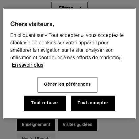
Filtres
Chers visiteurs,
Tous les événements
Concerts
En cliquant sur « Tout accepter », vous acceptez le
Expositions
Films
Performances
stockage de cookies sur votre appareil pour
améliorer la navigation sur le site, analyser son
Rencontres & Débats
Jazz
utilisation et contribuer à nos efforts de marketing.
En savoir plus
Musique classique
Global Music
Gérer les péférences
Musique électronique
Tout refuser
Tout accepter
Pour tous
Kids’ Palace
Enseignement
Visites guidées