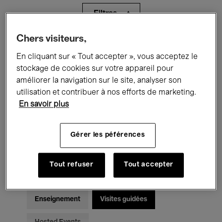
Filtres
Chers visiteurs,
Tous les événements
Concerts
En cliquant sur « Tout accepter », vous acceptez le
Expositions
Films
Performances
stockage de cookies sur votre appareil pour
améliorer la navigation sur le site, analyser son
Rencontres & Débats
Jazz
utilisation et contribuer à nos efforts de marketing.
En savoir plus
Musique classique
Global Music
Gérer les péférences
Musique électronique
Tout refuser
Tout accepter
Pour tous
Kids’ Palace
Enseignement
Visites guidées