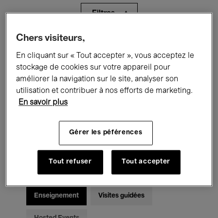
Filtres
Chers visiteurs,
Tous les événements
Concerts
En cliquant sur « Tout accepter », vous acceptez le
Expositions
Films
Performances
stockage de cookies sur votre appareil pour
améliorer la navigation sur le site, analyser son
Rencontres & Débats
Jazz
utilisation et contribuer à nos efforts de marketing.
En savoir plus
Musique classique
Global Music
Gérer les péférences
Musique électronique
Tout refuser
Tout accepter
Pour tous
Kids’ Palace
Enseignement
Visites guidées