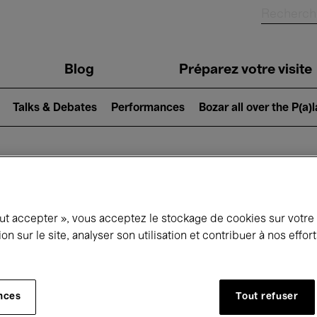
Blog
Préparez votre visite
Talks & Debates
Performances
Bozar all over the P(a)
ui se passe à 
out accepter », vous acceptez le stockage de cookies sur votre
ion sur le site, analyser son utilisation et contribuer à nos effo
jourd'hui
Prochains 7 jours
Mois
nces
Tout refuser
Mercredi 01 - Vendredi 31 Juillet 2026