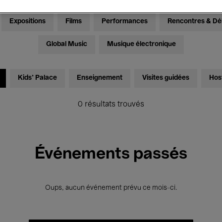
Expositions
Films
Performances
Rencontres & Dé
Global Music
Musique électronique
Kids’ Palace
Enseignement
Visites guidées
Hos
0 résultats trouvés
Événements passés
Oups, aucun événement prévu ce mois-ci.