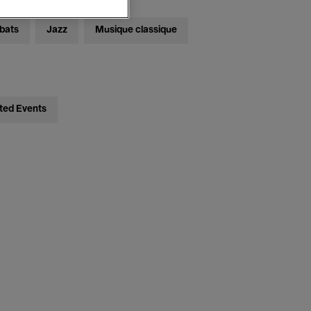
bats
Jazz
Musique classique
ted Events