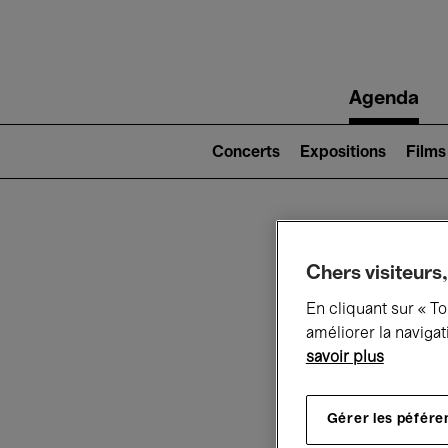
Main
Agenda
navigation
Main
navigation
Concerts
Expositions
Films
(level
2)
Ce q
Chers visiteurs,
En cliquant sur « T
améliorer la navigat
savoir plus
Au
Gérer les péfére