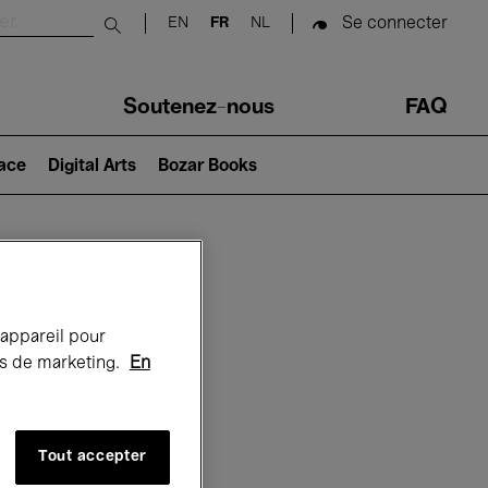
Se connecter
EN
FR
NL
Submit search
Soutenez-nous
FAQ
lace
Digital Arts
Bozar Books
Bozar
 appareil pour
rts de marketing.
En
Tout accepter