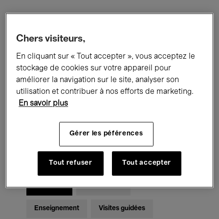
Filtres
Chers visiteurs,
En cliquant sur « Tout accepter », vous acceptez le
Tous les événements
Concerts
stockage de cookies sur votre appareil pour
Expositions
Films
Performances
améliorer la navigation sur le site, analyser son
utilisation et contribuer à nos efforts de marketing.
Rencontres & Débats
Jazz
En savoir plus
Musique classique
Global Music
Gérer les péférences
Musique électronique
Tout refuser
Tout accepter
Pour tous
Kids’ Palace
Enseignement
Visites guidées