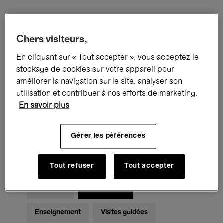
Filtres
Chers visiteurs,
En cliquant sur « Tout accepter », vous acceptez le
Tous les événements
Concerts
stockage de cookies sur votre appareil pour
Expositions
Films
Performances
améliorer la navigation sur le site, analyser son
utilisation et contribuer à nos efforts de marketing.
Rencontres & Débats
Jazz
En savoir plus
Musique classique
Global Music
Gérer les péférences
Musique électronique
Tout refuser
Tout accepter
Pour tous
Kids’ Palace
Enseignement
Visites guidées