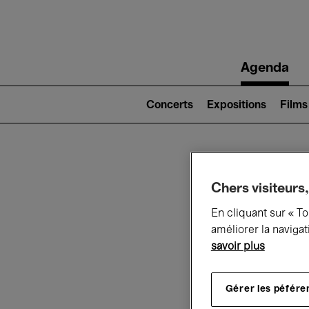
Main
Agenda
navigation
Main
navigation
Concerts
Expositions
Films
(level
2)
Ce q
Chers visiteurs,
En cliquant sur « T
améliorer la navigat
savoir plus
Au
Gérer les péfére