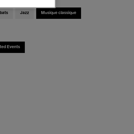
bats
Jazz
Musique classique
ted Events