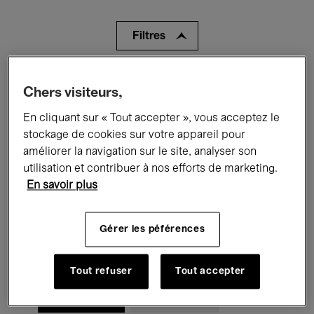
Filtres
Tous les événements
Concerts
Chers visiteurs,
Expositions
Films
Performances
En cliquant sur « Tout accepter », vous acceptez le
stockage de cookies sur votre appareil pour
Rencontres & Débats
Jazz
améliorer la navigation sur le site, analyser son
utilisation et contribuer à nos efforts de marketing.
Musique classique
Global Music
En savoir plus
Musique électronique
Gérer les péférences
Pour tous
Kids’ Palace
Tout refuser
Tout accepter
Enseignement
Visites guidées