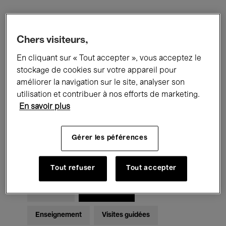
Filtres
Chers visiteurs,
En cliquant sur « Tout accepter », vous acceptez le
Tous les événements
Concerts
stockage de cookies sur votre appareil pour
Expositions
Films
Performances
améliorer la navigation sur le site, analyser son
utilisation et contribuer à nos efforts de marketing.
Rencontres & Débats
Jazz
En savoir plus
Musique classique
Global Music
Gérer les péférences
Musique électronique
Tout refuser
Tout accepter
Pour tous
Kids’ Palace
Enseignement
Visites guidées