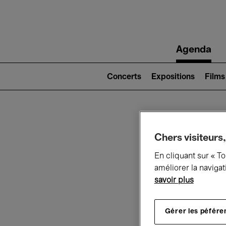
Main
Agenda
navigation
Main
navigation
Concerts
Expositions
Films
(level
2)
Ce q
Chers visiteurs,
En cliquant sur « T
améliorer la navigat
savoir plus
Au
Gérer les péfére