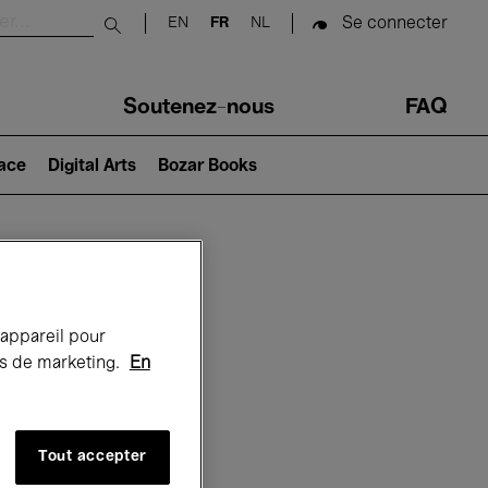
Se connecter
EN
FR
NL
Submit search
Soutenez-nous
FAQ
lace
Digital Arts
Bozar Books
Bozar
 appareil pour
rts de marketing.
En
Tout accepter