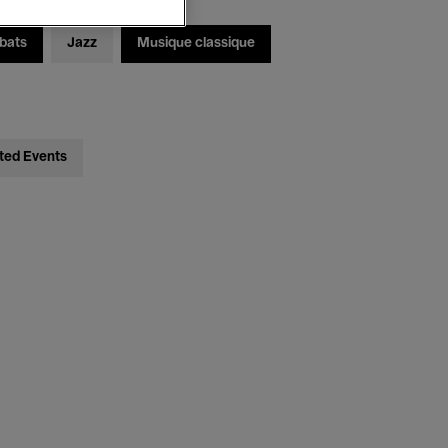
bats
Jazz
Musique classique
ted Events