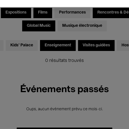
Expositions
Films
Performances
Rencontres & Dé
Global Music
Musique électronique
Kids’ Palace
Enseignement
Visites guidées
Hos
0 résultats trouvés
Événements passés
Oups, aucun événement prévu ce mois-ci.