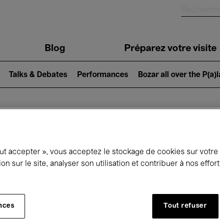
Blog
Préparez votre visite
Talks & Debates
Performances
Bozar all over the P(a)
ui se passe à 
out accepter », vous acceptez le stockage de cookies sur votre
ion sur le site, analyser son utilisation et contribuer à nos effo
jourd'hui
Prochains 7 jours
Mois
nces
Tout refuser
Mercredi 01 - Vendredi 31 Juillet 2026