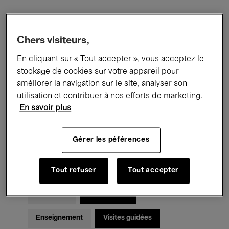
Filtres
Chers visiteurs,
En cliquant sur « Tout accepter », vous acceptez le
Tous les événements
Concerts
stockage de cookies sur votre appareil pour
Expositions
Films
Performances
améliorer la navigation sur le site, analyser son
utilisation et contribuer à nos efforts de marketing.
Rencontres & Débats
Jazz
En savoir plus
Musique classique
Global Music
Gérer les péférences
Musique électronique
Tout refuser
Tout accepter
Pour tous
Kids’ Palace
Enseignement
Visites guidées