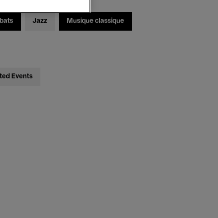
bats
Jazz
Musique classique
ted Events