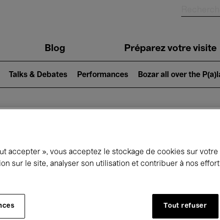
Blog
Préparez votre visite
Talks & Debates
Performances
Bozar all over the P(a)
ui se passe à 
out accepter », vous acceptez le stockage de cookies sur votre
ion sur le site, analyser son utilisation et contribuer à nos effo
jourd'hui
Prochains 7 jours
Mois
nces
Tout refuser
Mercredi 01 - Vendredi 31 Juillet 2026