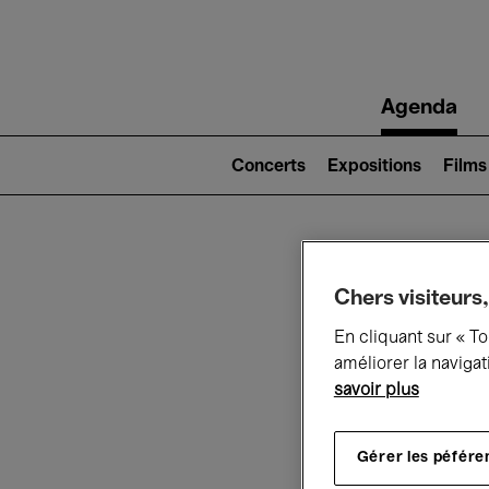
Main
Agenda
navigation
Main
navigation
Concerts
Expositions
Films
(level
2)
Ce q
Chers visiteurs,
En cliquant sur « T
améliorer la navigat
savoir plus
Au
Gérer les péfére