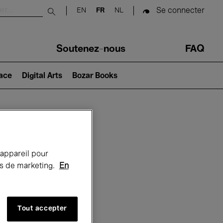
Se connecter
EN
FR
NL
Submit search
Soutenez-nous
FAQ
lace
Digital Arts
Bozar Books
Bozar
 appareil pour
rts de marketing.
En
Tout accepter