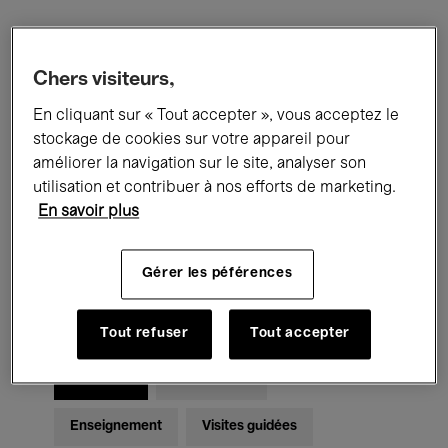
Filtres
Chers visiteurs,
En cliquant sur « Tout accepter », vous acceptez le
Tous les événements
Concerts
stockage de cookies sur votre appareil pour
Expositions
Films
Performances
améliorer la navigation sur le site, analyser son
utilisation et contribuer à nos efforts de marketing.
Rencontres & Débats
Jazz
En savoir plus
Musique classique
Global Music
Gérer les péférences
Musique électronique
Tout refuser
Tout accepter
Pour tous
Kids’ Palace
Enseignement
Visites guidées