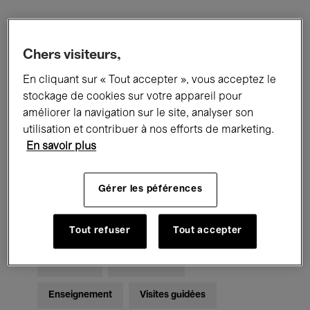
Filtres
Chers visiteurs,
En cliquant sur « Tout accepter », vous acceptez le
Tous les événements
Concerts
stockage de cookies sur votre appareil pour
Expositions
Films
Performances
améliorer la navigation sur le site, analyser son
utilisation et contribuer à nos efforts de marketing.
Rencontres & Débats
Jazz
En savoir plus
Musique classique
Global Music
Gérer les péférences
Musique électronique
Tout refuser
Tout accepter
Pour tous
Kids’ Palace
Enseignement
Visites guidées