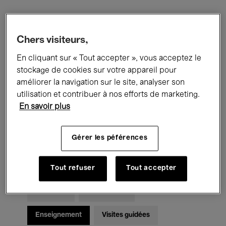
Filtres
Chers visiteurs,
En cliquant sur « Tout accepter », vous acceptez le
Tous les événements
Concerts
stockage de cookies sur votre appareil pour
Expositions
Films
Performances
améliorer la navigation sur le site, analyser son
utilisation et contribuer à nos efforts de marketing.
Rencontres & Débats
Jazz
En savoir plus
Musique classique
Global Music
Gérer les péférences
Musique électronique
Tout refuser
Tout accepter
Pour tous
Kids’ Palace
Enseignement
Visites guidées