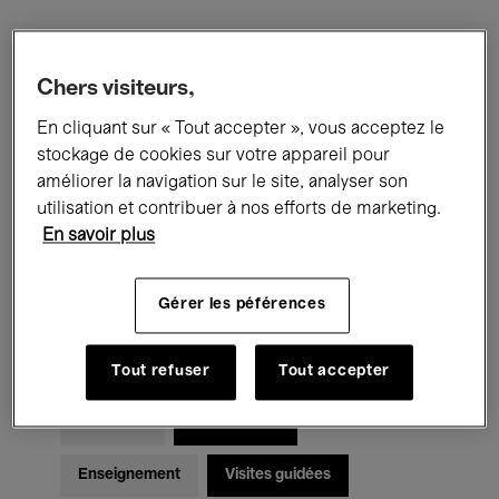
Filtres
Chers visiteurs,
En cliquant sur « Tout accepter », vous acceptez le
Tous les événements
Concerts
stockage de cookies sur votre appareil pour
Expositions
Films
Performances
améliorer la navigation sur le site, analyser son
utilisation et contribuer à nos efforts de marketing.
Rencontres & Débats
Jazz
En savoir plus
Musique classique
Global Music
Gérer les péférences
Musique électronique
Tout refuser
Tout accepter
Pour tous
Kids’ Palace
Enseignement
Visites guidées