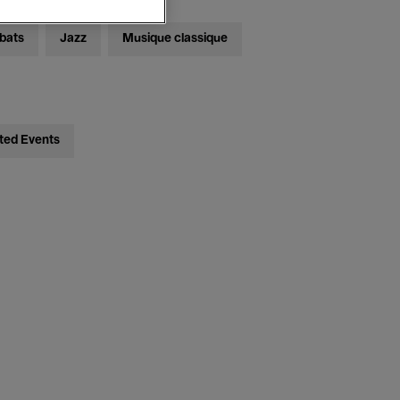
bats
Jazz
Musique classique
ted Events