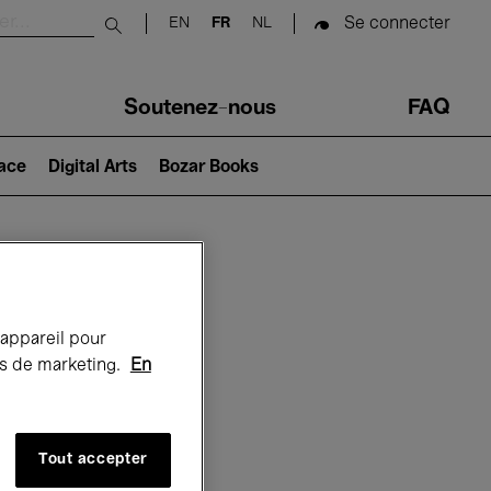
Se connecter
EN
FR
NL
Submit search
Soutenez-nous
FAQ
lace
Digital Arts
Bozar Books
Bozar
 appareil pour
rts de marketing.
En
Tout accepter