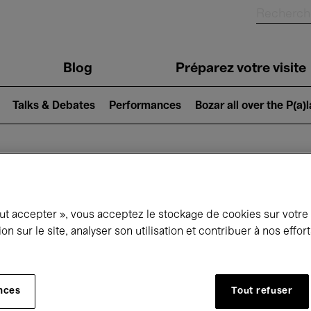
Blog
Préparez votre visite
Talks & Debates
Performances
Bozar all over the P(a)
ui se passe à 
out accepter », vous acceptez le stockage de cookies sur votre
ion sur le site, analyser son utilisation et contribuer à nos effo
jourd'hui
Prochains 7 jours
Mois
nces
Tout refuser
Mercredi 01 - Vendredi 31 Juillet 2026