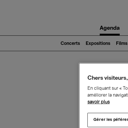
Main
Agenda
navigation
Main
navigation
Concerts
Expositions
Films
(level
2)
Ce q
Chers visiteurs,
En cliquant sur « T
améliorer la navigat
savoir plus
Au
Gérer les péfére