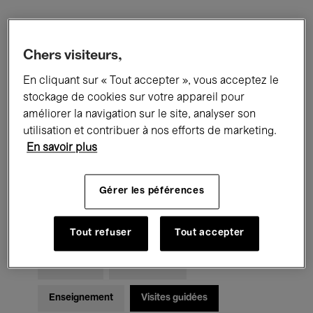
Filtres
Chers visiteurs,
En cliquant sur « Tout accepter », vous acceptez le
Tous les événements
Concerts
stockage de cookies sur votre appareil pour
Expositions
Films
Performances
améliorer la navigation sur le site, analyser son
utilisation et contribuer à nos efforts de marketing.
Rencontres & Débats
Jazz
En savoir plus
Musique classique
Global Music
Gérer les péférences
Musique électronique
Tout refuser
Tout accepter
Pour tous
Kids’ Palace
Enseignement
Visites guidées